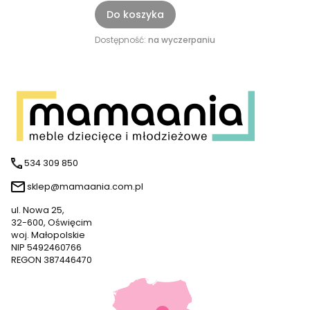
Do koszyka
Dostępność:
na wyczerpaniu
534 309 850
sklep@mamaania.com.pl
ul. Nowa 25,
32-600, Oświęcim
woj. Małopolskie
NIP 5492460766
REGON 387446470