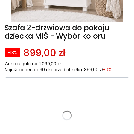
Szafa 2-drzwiowa do pokoju
dziecka MIŚ - Wybór koloru
899,00 zł
-18%
Cena regularna:
1 099,00 zł
Najniższa cena z 30 dni przed obniżką:
899,00 zł
+0%
Wybierz wariant produktu:
Poszczególne warianty mogą różnić się ceną
*
Kolor
Wybierz
Kolor uchwytu
Opcjonalne