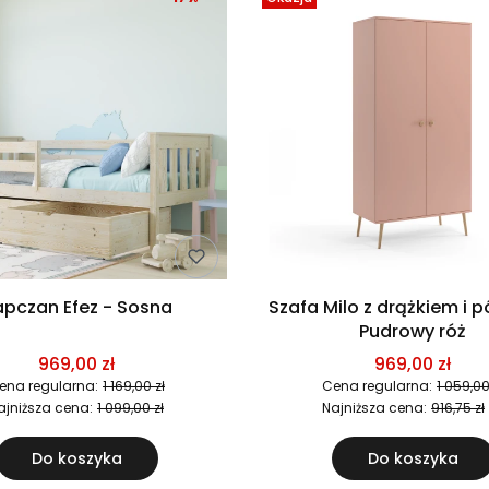
pczan Efez - Sosna
Szafa Milo z drążkiem i p
Pudrowy róż
969,00 zł
969,00 zł
ena regularna:
1 169,00 zł
Cena regularna:
1 059,00
ajniższa cena:
1 099,00 zł
Najniższa cena:
916,75 zł
Do koszyka
Do koszyka