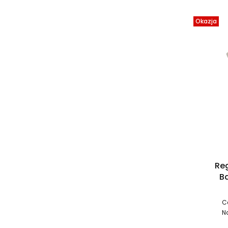
Okazja
Reg
B
C
N