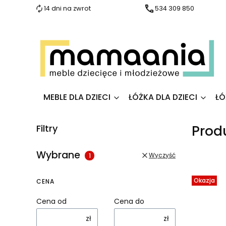
14 dni na zwrot
534 309 850
MEBLE DLA DZIECI
ŁÓŻKA DLA DZIECI
ŁÓ
Prod
Filtry
Wybrane
Lista
Wyczyść
Okazja
CENA
Cena od
Cena do
zł
zł