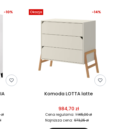
-10%
Okazja
-14%
Komoda MIA
Komoda LOTTA latte
984,70 zł
 zł
Cena regularna:
1 145,00 zł
ł
Najniższa cena:
973,25 zł