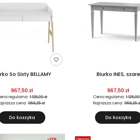
urko So Sixty BELLAMY
Biurko INES, szare
967,50 zł
967,50 zł
ena regularna:
1 125,00 zł
Cena regularna:
1 125,00
ajniższa cena:
956,25 zł
Najniższa cena:
956,25 z
Do koszyka
Do koszyka
-17%
Okazja