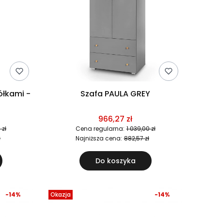
ółkami -
Szafa PAULA GREY
966,27 zł
 zł
Cena regularna:
1 039,00 zł
ł
Najniższa cena:
882,57 zł
Do koszyka
-14%
Okazja
-14%