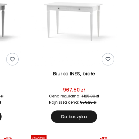
Biurko INES, białe
967,50 zł
 zł
Cena regularna:
1 125,00 zł
ł
Najniższa cena:
956,25 zł
Do koszyka
-8%
Okazja
-9%