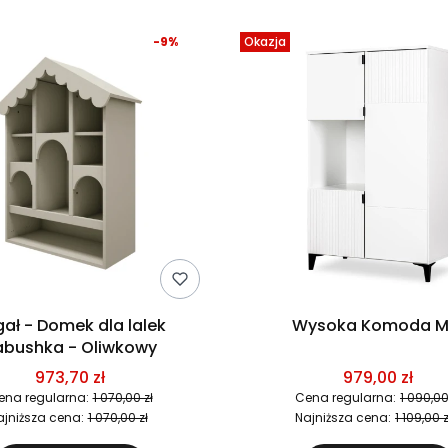
-9%
Okazja
ał - Domek dla lalek
Wysoka 
abushka - Oliwkowy
973,70 zł
979,00 zł
ena regularna:
1 070,00 zł
Cena regularna:
1 090,00
ajniższa cena:
1 070,00 zł
Najniższa cena:
1 109,00 z