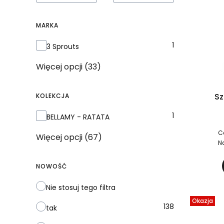
MARKA
Marka
1
3 Sprouts
Więcej opcji (33)
Sz
KOLEKCJA
Kolekcja
1
BELLAMY - RATATA
C
Więcej opcji (67)
N
NOWOŚĆ
Nie stosuj tego filtra
Okazja
138
tak