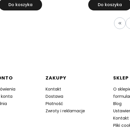
Do koszyka
Do koszyka
Wróć
w stopce
ONTO
ZAKUPY
SKLEP
ówienia
Kontakt
O sklepi
 konta
Dostawa
formula
lnia
Płatność
Blog
Zwroty i reklamacje
Ustawien
Kontakt
Pliki coo