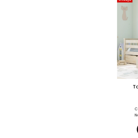
Ta
C
N