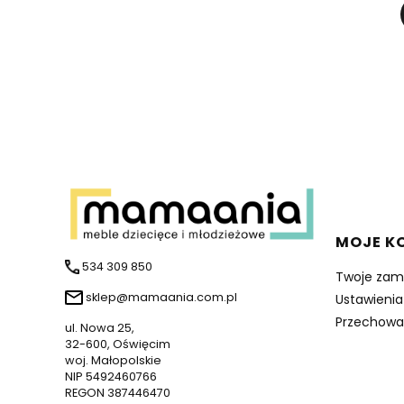
Linki 
MOJE K
534 309 850
Twoje zam
sklep@mamaania.com.pl
Ustawienia
Przechowa
ul. Nowa 25,
32-600, Oświęcim
woj. Małopolskie
NIP 5492460766
REGON 387446470