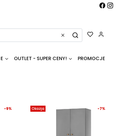
Produkty w k
Wyczyść
Szukaj
JE
OUTLET - SUPER CENY!
PROMOCJE
-9%
Okazja
-7%