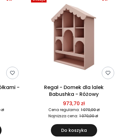
ółkami -
Regał - Domek dla lalek
Babushka - Różowy
973,70 zł
 zł
Cena regularna:
1 070,00 zł
Najniższa cena:
1 070,00 zł
Do koszyka