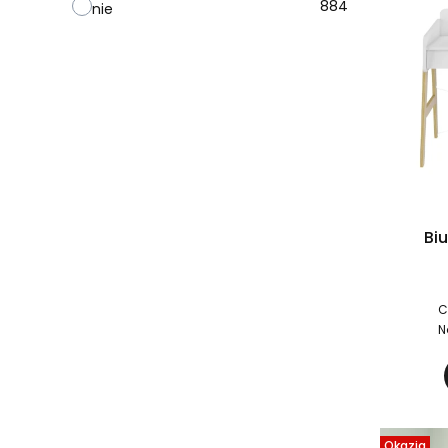
884
nie
Bi
C
N
Okazja