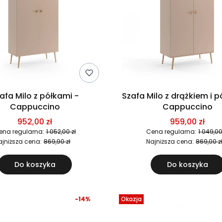
afa Milo z półkami -
Szafa Milo z drążkiem i p
Cappuccino
Cappuccino
952,00 zł
959,00 zł
ena regularna:
1 052,00 zł
Cena regularna:
1 049,00
ajniższa cena:
869,90 zł
Najniższa cena:
869,00 z
Do koszyka
Do koszyka
-14%
Okazja