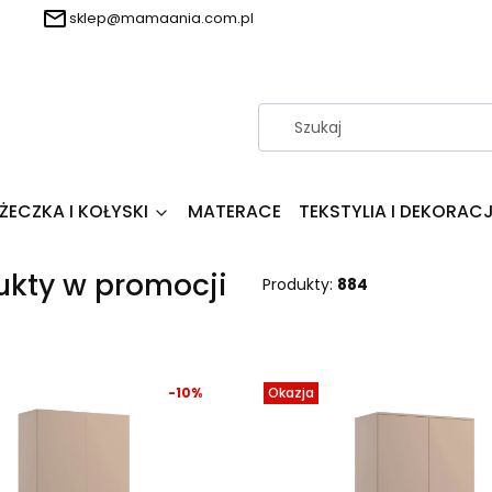
sklep@mamaania.com.pl
ŻECZKA I KOŁYSKI
MATERACE
TEKSTYLIA I DEKORAC
ukty w promocji
Produkty:
884
 produktów
-10%
Okazja