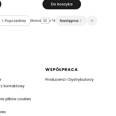
Do koszyka
Poprzednia
Następna
Strona
z 74
 do pierwszej strony z produktami
Przejdź do o
WSPÓŁPRACA
e
Producenci i Dystrybutorzy
rz kontaktowy
ia plików cookies
kies