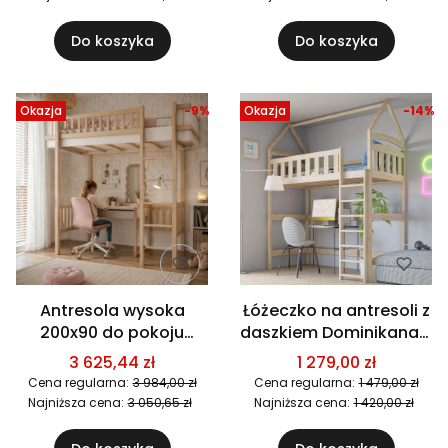
Do koszyka
Do koszyka
Okazja
-9%
Okazja
-14%
Antresola wysoka
Łóżeczko na antresoli z
200x90 do pokoju
daszkiem Dominikana -
dziecięcego Basic -
Sosna
3 625,44 zł
1 279,00 zł
Kaszmir
Cena regularna:
3 984,00 zł
Cena regularna:
1 479,00 zł
Najniższa cena:
3 050,65 zł
Najniższa cena:
1 420,00 zł