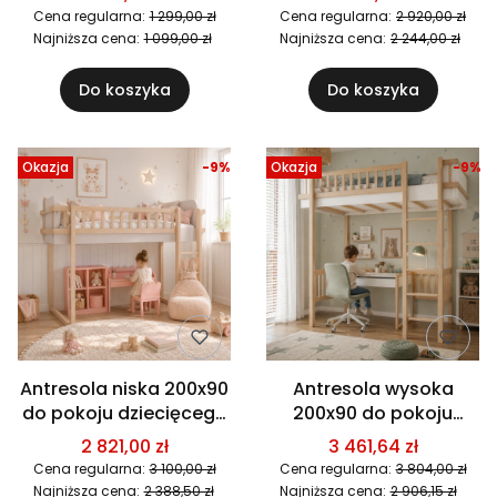
wysokości
Cena regularna:
1 299,00 zł
Cena regularna:
2 920,00 zł
Najniższa cena:
1 099,00 zł
Najniższa cena:
2 244,00 zł
Do koszyka
Do koszyka
Okazja
-9%
Okazja
-9%
Antresola niska 200x90
Antresola wysoka
do pokoju dziecięcego
200x90 do pokoju
Basic - Kaszmir
dziecięcego Basic -
2 821,00 zł
3 461,64 zł
Biała
Cena regularna:
3 100,00 zł
Cena regularna:
3 804,00 zł
Najniższa cena:
2 388,50 zł
Najniższa cena:
2 906,15 zł