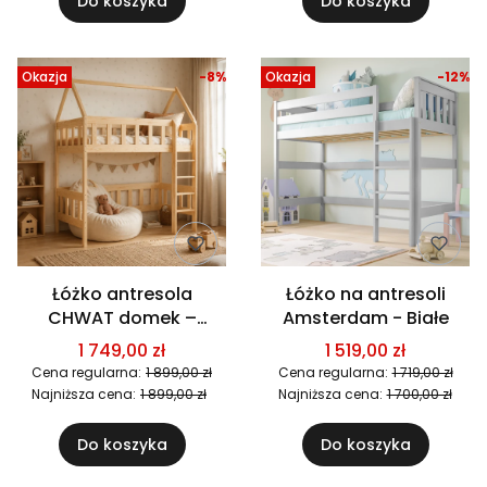
Do koszyka
Do koszyka
Okazja
-8%
Okazja
-12%
Łóżko antresola
Łóżko na antresoli
CHWAT domek –
Amsterdam - Białe
drewniane łóżko
1 749,00 zł
1 519,00 zł
dziecięce na
Cena regularna:
1 899,00 zł
Cena regularna:
1 719,00 zł
podwyższeniu
Najniższa cena:
1 899,00 zł
Najniższa cena:
1 700,00 zł
Do koszyka
Do koszyka