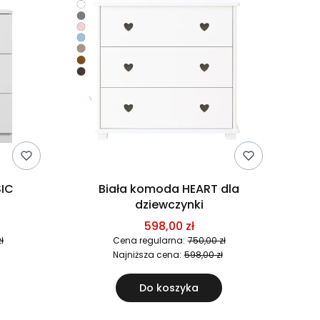
SIC
Biała komoda HEART dla
dziewczynki
598,00 zł
ł
Cena regularna:
750,00 zł
Najniższa cena:
598,00 zł
Do koszyka