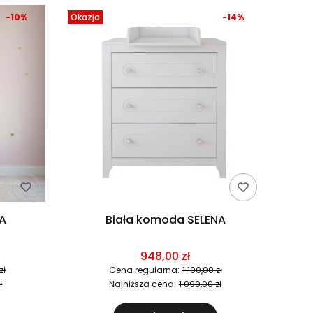
-10%
Okazja
-14%
RA
Biała komoda SELENA
948,00 zł
zł
Cena regularna:
1 100,00 zł
ł
Najniższa cena:
1 090,00 zł