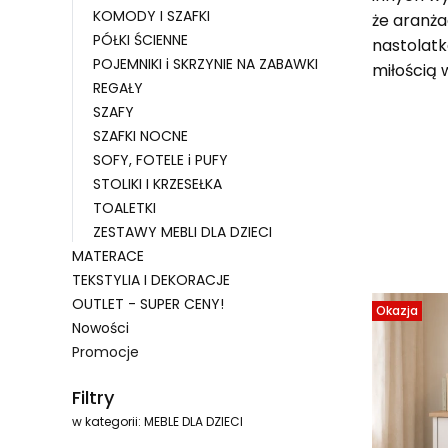
KOMODY I SZAFKI
że aranża
PÓŁKI ŚCIENNE
nastolat
POJEMNIKI i SKRZYNIE NA ZABAWKI
miłością 
REGAŁY
SZAFY
SZAFKI NOCNE
SOFY, FOTELE i PUFY
STOLIKI I KRZESEŁKA
TOALETKI
ZESTAWY MEBLI DLA DZIECI
MATERACE
Lista 
TEKSTYLIA I DEKORACJE
OUTLET - SUPER CENY!
Okazja
Nowości
Promocje
Koniec menu
Filtry
w kategorii: MEBLE DLA DZIECI