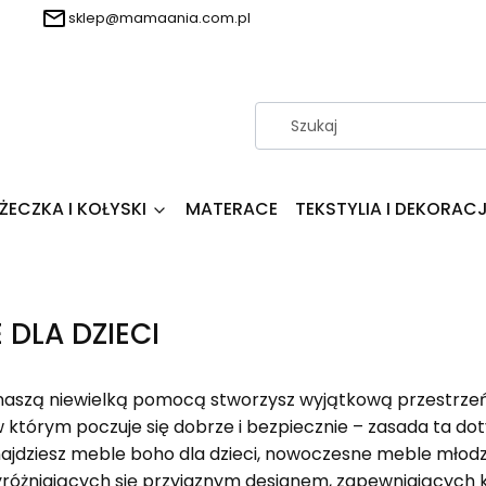
sklep@mamaania.com.pl
ŻECZKA I KOŁYSKI
MATERACE
TEKSTYLIA I DEKORAC
 DLA DZIECI
aszą niewielką pomocą stworzysz wyjątkową przestrzeń d
w którym poczuje się dobrze i bezpiecznie – zasada ta doty
najdziesz meble boho dla dzieci, nowoczesne meble młodzi
różniających się przyjaznym designem, zapewniających k