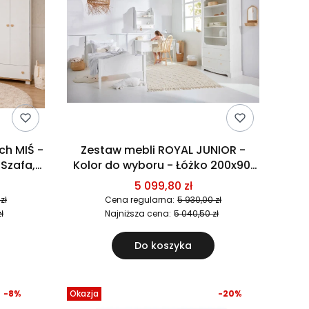
h MIŚ -
Zestaw mebli ROYAL JUNIOR -
Kolor do wyboru - Łóżko 200x90,
biurko, regał, półka wisząca
5 099,80 zł
zł
Cena regularna:
5 930,00 zł
ł
Najniższa cena:
5 040,50 zł
Do koszyka
-8%
Okazja
-20%