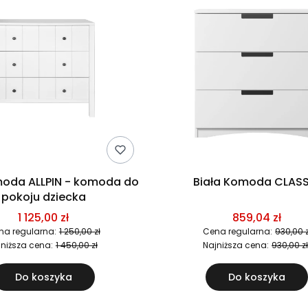
moda ALLPIN - komoda do
Biała Komoda CLAS
pokoju dziecka
1 125,00 zł
859,04 zł
na regularna:
1 250,00 zł
Cena regularna:
930,00 z
jniższa cena:
1 450,00 zł
Najniższa cena:
930,00 zł
Do koszyka
Do koszyka