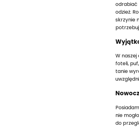
odrabiać 
odzież. R
skrzynie 
potrzebuj
Wyjątko
W naszej 
foteli, p
tanie wyr
uwzględn
Nowocze
Posiadamy
nie mogło
do przegl