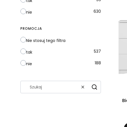
tak
630
nie
PROMOCJA
Nie stosuj tego filtra
537
tak
188
nie
Wyczyść
Szukaj
B