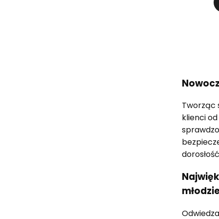
Nowocze
Tworząc s
klienci o
sprawdzon
bezpiecze
dorosłość
Najwięk
młodzi
Odwiedzaj