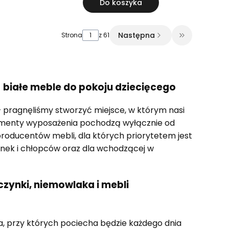
Do koszyka
Następna
Strona
z 61
Przejdź do o
- białe meble do pokoju dziecięcego
– pragnęliśmy stworzyć miejsce, w którym nasi
 elementy wyposażenia pochodzą wyłącznie od
roducentów mebli, dla których priorytetem jest
nek i chłopców oraz dla wchodzącej w
czynki, niemowlaka i mebli
a, przy których pociecha będzie każdego dnia