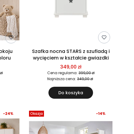
okoju
Szafka nocna STARS z szufladą i
oloru
wycięciem w kształcie gwiazdki
349,00 zł
zł
Cena regularna:
399,00 zł
Najniższa cena:
349,00 zł
Do koszyka
-24%
Okazja
-14%