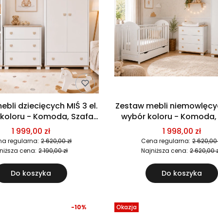
bli dziecięcych MIŚ 3 el.
Zestaw mebli niemowlęcyc
koloru - Komoda, Szafa,
wybór koloru - Komoda, Szafa,
Regał
łóżeczko
1 999,00 zł
1 998,00 zł
a regularna:
2 620,00 zł
Cena regularna:
2 620,00 
niższa cena:
2 190,00 zł
Najniższa cena:
2 620,00 z
Do koszyka
Do koszyka
-10%
Okazja