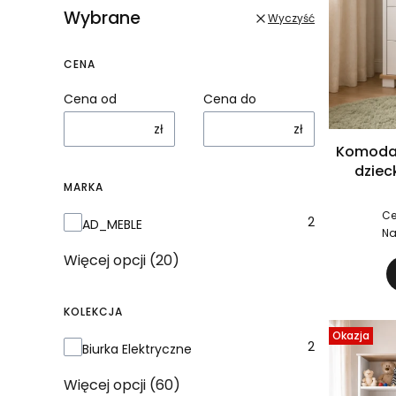
Wybrane
Wyczyść
CENA
Cena od
Cena do
zł
zł
Komoda 
dziec
MARKA
Ce
Marka
2
AD_MEBLE
Na
Więcej opcji (20)
KOLEKCJA
Okazja
Kolekcja
2
Biurka Elektryczne
Więcej opcji (60)