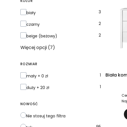
KOLOR
KOLOR
3
biały
2
czarny
2
beige (beżowy)
Więcej opcji (7)
ROZMIAR
Biała ko
ROZMIAR
1
mały + 0 zł
1
duży + 20 zł
Ce
Na
NOWOŚĆ
Nie stosuj tego filtra
95