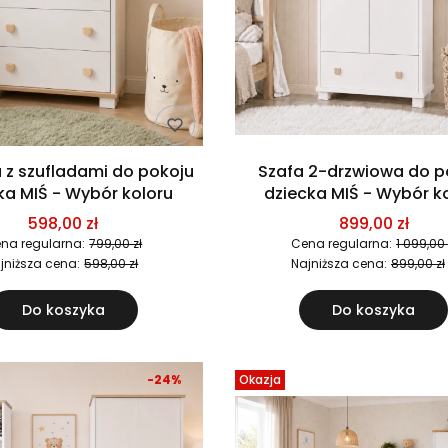
z szufladami do pokoju
Szafa 2-drzwiowa do p
ka MIŚ - Wybór koloru
dziecka MIŚ - Wybór k
598,00 zł
899,00 zł
na regularna:
799,00 zł
Cena regularna:
1 099,00 
jniższa cena:
598,00 zł
Najniższa cena:
899,00 zł
Do koszyka
Do koszyka
-24%
Okazja