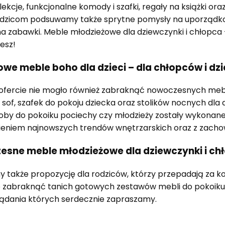
lekcje, funkcjonalne komody i szafki, regały na książki o
odzicom podsuwamy także sprytne pomysły na uporządkowa
na zabawki. Meble młodzieżowe dla dziewczynki i chłopca
esz!
we meble boho dla dzieci – dla chłopców i d
ofercie nie mogło również zabraknąć nowoczesnych mebli, 
uf, sof, szafek do pokoju dziecka oraz stolików nocnych dla
oby do pokoiku pociechy czy młodzieży zostały wykonane
ieniem najnowszych trendów wnętrzarskich oraz z zach
sne meble młodzieżowe dla dziewczynki i ch
 także propozycję dla rodziców, którzy przepadają za 
 zabraknąć tanich gotowych zestawów mebli do pokoiku n
ądania których serdecznie zapraszamy.