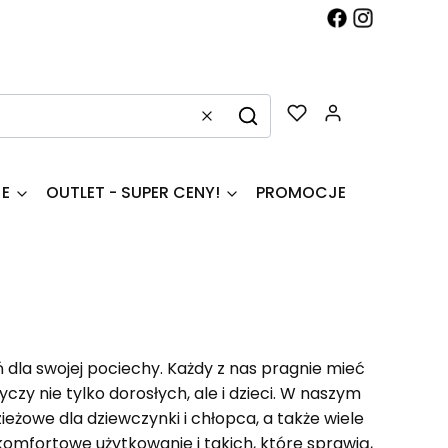
Produkty w k
Wyczyść
Szukaj
JE
OUTLET - SUPER CENY!
PROMOCJE
la swojej pociechy. Każdy z nas pragnie mieć
czy nie tylko dorosłych, ale i dzieci. W naszym
eżowe dla dziewczynki i chłopca, a także wiele
omfortowe użytkowanie i takich, które sprawią,