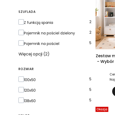
SZUFLADA
Szuflada
2
Z funkcją spania
2
Pojemnik na pościel dzielony
5
Pojemnik na pościel
Więcej opcji (2)
Zestaw me
- Wybór 
ROZMIAR
Cen
ROZMIAR
5
100x50
Naj
5
120x60
5
138x60
Okazja