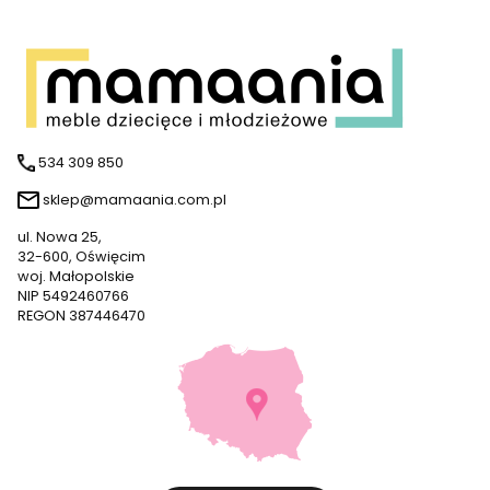
534 309 850
sklep@mamaania.com.pl
ul. Nowa 25,
32-600, Oświęcim
woj. Małopolskie
NIP 5492460766
REGON 387446470