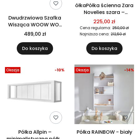
ółkaPółka ścienna Zara
Novelies szara –
Dwudrzwiowa Szafka
praktyczna półka do
225,00 zł
Wisząca WOOW WO-
pokoju dziecka
Cena regularna:
250,00 zł
09 Szer.140 cm Dąb
489,00 zł
Najniższa cena:
212,50 zł
Vincenza Bielona (1)
Do koszyka
Do koszyka
Okazja
-10%
Okazja
-14%
Półka Allpin –
Półka RAINBOW - biały
minimalistyczna półka