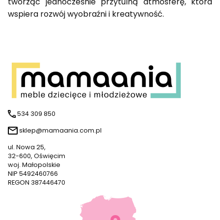
tworząc jednocześnie przytulną atmosferę, która
wspiera rozwój wyobraźni i kreatywność.
534 309 850
sklep@mamaania.com.pl
ul. Nowa 25,
32-600, Oświęcim
woj. Małopolskie
NIP 5492460766
REGON 387446470