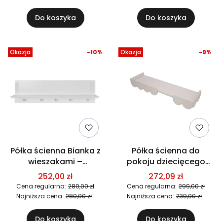
Do koszyka
Do koszyka
Okazja
-10%
Okazja
-9%
Półka ścienna Bianka z
Półka ścienna do
wieszakami –
pokoju dziecięcego
elegancka półka
Babushka - Biała
252,00 zł
272,09 zł
dziecięca w stylu art
Cena regularna:
280,00 zł
Cena regularna:
299,00 zł
déco
Najniższa cena:
280,00 zł
Najniższa cena:
239,00 zł
Do koszyka
Do koszyka