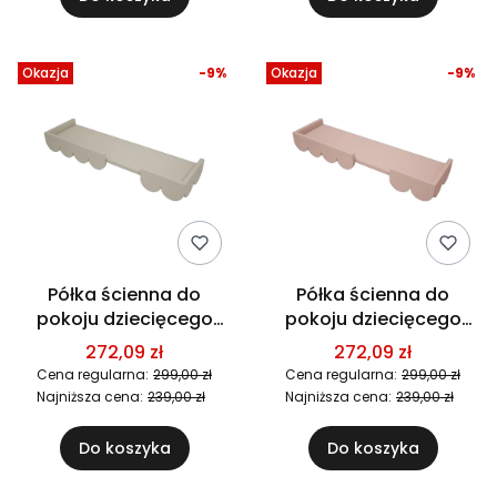
Okazja
-9%
Okazja
-9%
Półka ścienna do
Półka ścienna do
pokoju dziecięcego
pokoju dziecięcego
Babushka - Oliwkowa
Babushka - Różowa
272,09 zł
272,09 zł
Cena regularna:
299,00 zł
Cena regularna:
299,00 zł
Najniższa cena:
239,00 zł
Najniższa cena:
239,00 zł
Do koszyka
Do koszyka