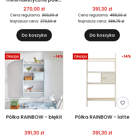
ścienna do pokoju
270,00 zł
391,30 zł
dziecka
Cena regularna:
300,00 zł
Cena regularna:
455,00 zł
Najniższa cena:
270,00 zł
Najniższa cena:
386,75 zł
Do koszyka
Do koszyka
Okazja
-14%
Okazja
-14%
Półka RAINBOW - błękit
Półka RAINBOW - latte
391,30 zł
391,30 zł