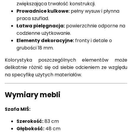
zwiększająca trwałość konstrukcji.
Prowadnice kulkowe:
pełny wysuw i płynna
praca szuflad.
Łatwa pielęgnacja:
powierzchnie odporne na
codzienne użytkowanie.
Elementy dekoracyjne:
fronty i detale o
grubości 18 mm.
Kolorystyka poszczególnych elementów może
delikatnie różnić się od siebie odcieniem ze względu
na specyfikę użytych materiałów.
Wymiary mebli
Szafa MIŚ:
Szerokość:
83 cm
Głębokość:
48 cm