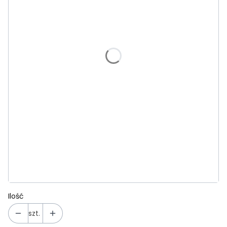
Kolor uchwytu
Opcjonalne
Wybierz
Biurko
Opcjonalne
Wybierz
Szafka nocna
Opcjonalne
Wybierz
Przewijak na komodę
Opcjonalne
Wybierz
Ilość
szt.