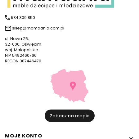
534 309 850
sklep@mamaania.com.pl
ul. Nowa 25,
32-600, Oświęcim
woj. Małopolskie
NIP 5492460766
REGON 387446470
Zobacz na mapie
Linki w stopce
MOJE KONTO