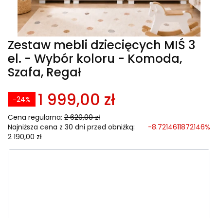
Zestaw mebli dziecięcych MIŚ 3
el. - Wybór koloru - Komoda,
Szafa, Regał
1 999,00 zł
-24%
Cena regularna:
2 620,00 zł
Najniższa cena z 30 dni przed obniżką:
-8.7214611872146%
2 190,00 zł
Wybierz wariant produktu:
Poszczególne warianty mogą różnić się ceną
*
Kolor
Wybierz