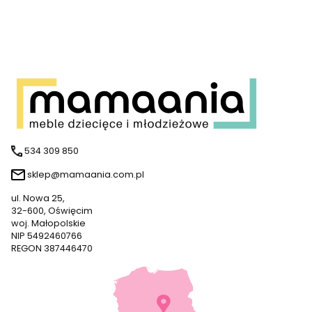
534 309 850
sklep@mamaania.com.pl
ul. Nowa 25,
32-600, Oświęcim
woj. Małopolskie
NIP 5492460766
REGON 387446470