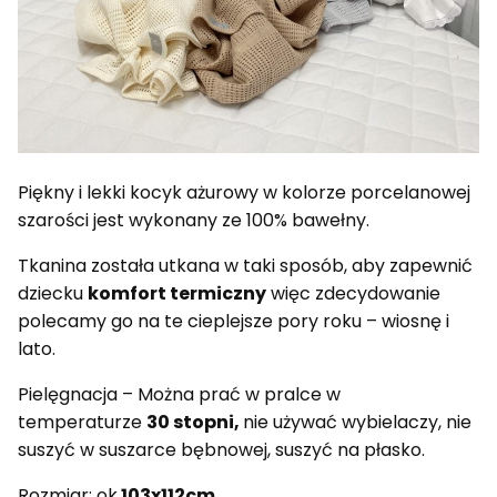
Piękny i lekki kocyk ażurowy w kolorze porcelanowej
szarości jest wykonany ze 100% bawełny.
Tkanina została utkana w taki sposób, aby zapewnić
dziecku
komfort termiczny
więc zdecydowanie
polecamy go na te cieplejsze pory roku – wiosnę i
lato.
Pielęgnacja – Można prać w pralce w
temperaturze
30 stopni,
nie używać wybielaczy, nie
suszyć w suszarce bębnowej, suszyć na płasko.
Rozmiar: ok.
103x112cm