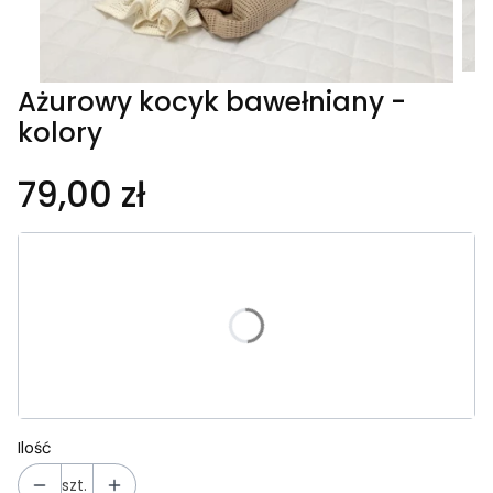
Ażurowy kocyk bawełniany -
kolory
79,00 zł
Wybierz wariant produktu:
Poszczególne warianty mogą różnić się ceną
*
KOLOR
Wybierz
Ilość
szt.