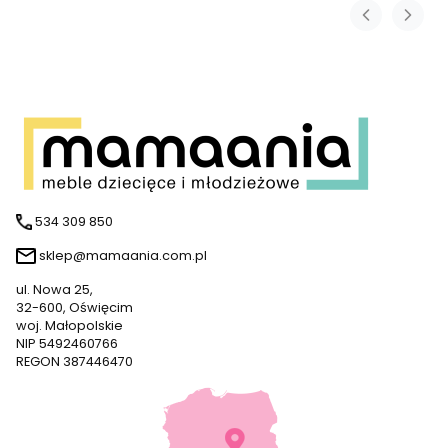
534 309 850
sklep@mamaania.com.pl
ul. Nowa 25,
32-600, Oświęcim
woj. Małopolskie
NIP 5492460766
REGON 387446470