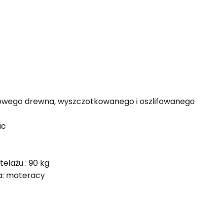
rowego drewna, wyszczotkowanego i oszlifowanego
ac
elażu : 90 kg
a: materacy