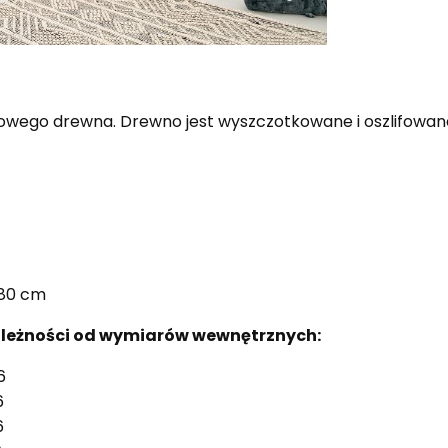
rowego drewna. Drewno jest wyszczotkowane i oszlifowan
 80 cm
ależności od wymiarów wewnętrznych:
6
6
6