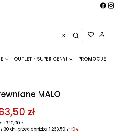
Produkty w k
Wyczyść
Szukaj
JE
OUTLET - SUPER CENY!
PROMOCJE
drewniane MALO
63,50 zł
:
1 330,00 zł
z 30 dni przed obniżką:
1 263,50 zł
+0%