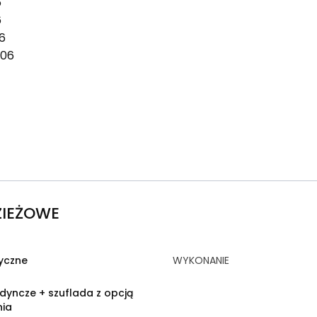
6
6
6
106
ZIEŻOWE
yczne
WYKONANIE
dyncze + szuflada z opcją
nia