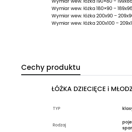
Wymiar wew. łóżka 190×80 – 199x8
Wymiar wew. łóżka 180×90 – 189x9
Wymiar wew. łóżka 200x90 – 209x9
Wymiar wew. łóżka 200x100 – 209x
Cechy produktu
ŁÓŻKA DZIECIĘCE i MŁOD
TYP
klas
poje
Rodzaj
spa