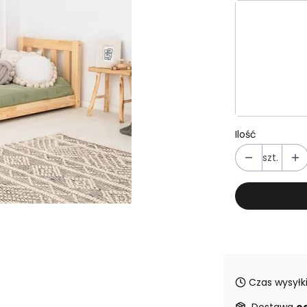
Wybierz wa
Poszczególn
*
WERSJA
Wybierz
Ilość
szt.
Czas wysyłki