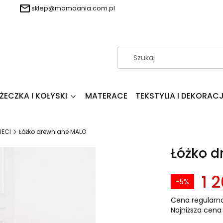
sklep@mamaania.com.pl
ŻECZKA I KOŁYSKI
MATERACE
TEKSTYLIA I DEKORAC
IECI
Łóżko drewniane MALO
Łóżko 
1 2
-5%
Cena regularna
Najniższa cena 