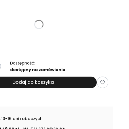
riant produktu:
e warianty mogą różnić się ceną
Dostępność:
dostępny na zamówienie
Dodaj do koszyka
:
10-16 dni roboczych