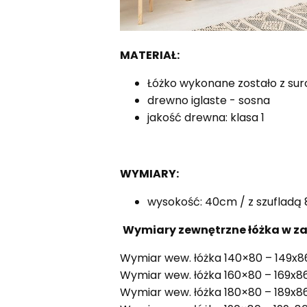
MATERIAŁ:
Łóżko wykonane zostało z su
drewno iglaste - sosna
jakość drewna: klasa 1
WYMIARY:
wysokość: 40cm / z szufladą
Wymiary zewnętrzne łóżka w z
Wymiar wew. łóżka 140×80 – 149x8
Wymiar wew. łóżka 160×80 – 169x8
Wymiar wew. łóżka 180×80 – 189x8