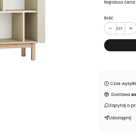
Najniższa cena 
Ilość
szt.
Czas wysyłki
Dostawa
od
Zapytaj o p
Udostępnij