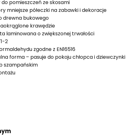
ny do pomieszczeń ze skosami
ery mniejsze półeczki na zabawki i dekoracje
ego drewna bukowego
 zaokrąglone krawędzie
ta laminowana o zwiększonej trwałości
1-2
 formaldehydu zgodne z EN16516
lna forma – pasuje do pokoju chłopca i dziewczynki
ub szampańskim
ontażu
dnym