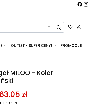
Produkty w k
Wyczyść
Szukaj
JE
OUTLET - SUPER CENY!
PROMOCJE
gał MILOO - Kolor
ński
63,05 zł
:
1 119,00 zł