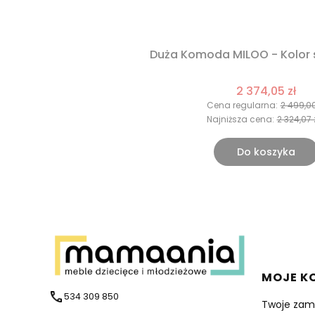
Duża Komoda MILOO - Kolor
2 374,05 zł
Cena regularna:
2 499,00
Najniższa cena:
2 324,07 
Do koszyka
Linki 
MOJE K
534 309 850
Twoje zam