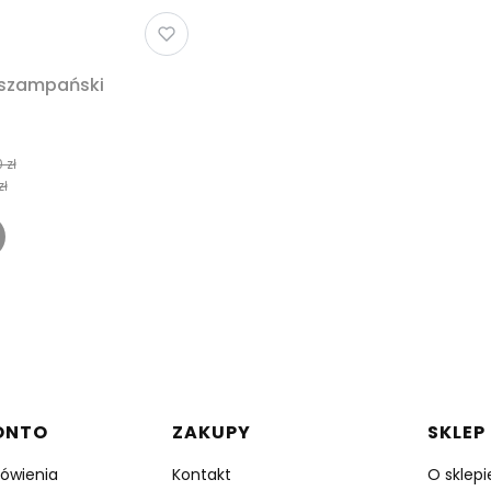
 szampański
 zł
zł
w stopce
ONTO
ZAKUPY
SKLEP
ówienia
Kontakt
O sklepi