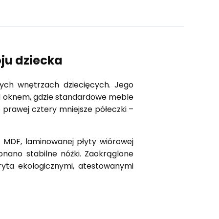
oju dziecka
nych wnętrzach dziecięcych. Jego
od oknem, gdzie standardowe meble
po prawej cztery mniejsze półeczki –
y MDF, laminowanej płyty wiórowej
nano stabilne nóżki. Zaokrąglone
ryta ekologicznymi, atestowanymi