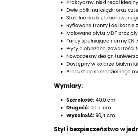
Praktyczny, niski regał ideal
Dwie półki na książki oraz czt
Stabilne nóżki z lakierowan
Ryflowane fronty i delikatnie
Malowana płyta MDF oraz pły
Farby spełniające normę EN 7
Płyty o obniżonej zawartości
Nowoczesny design i uniwersa
Dostępny w kolorze białym l
Produkt do samodzielnego m
Wymiary:
Szerokość:
40,0 cm
Długość:
120,0 cm
Wysokość:
90,4 cm
Styl i bezpieczeństwo w je