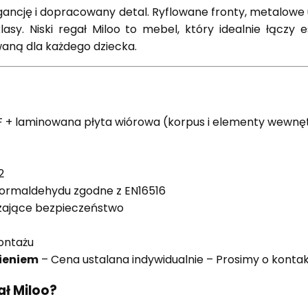
legancję i dopracowany detal. Ryflowane fronty, metalow
lasy. Niski regał Miloo to mebel, który idealnie łączy 
aną dla każdego dziecka.
F + laminowana płyta wiórowa (korpus i elementy wewnę
2
 formaldehydu zgodne z EN16516
szające bezpieczeństwo
ontażu
ieniem
– Cena ustalana indywidualnie – Prosimy o kontak
ł Miloo?