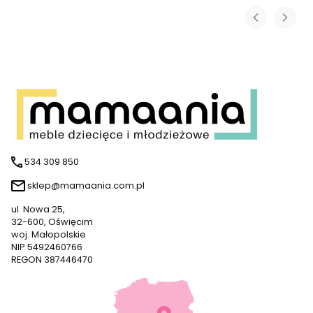
534 309 850
sklep@mamaania.com.pl
ul. Nowa 25,
32-600, Oświęcim
woj. Małopolskie
NIP 5492460766
REGON 387446470