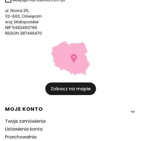
ul. Nowa 25,
32-600, Oświęcim
woj. Małopolskie
NIP 5492460766
REGON 387446470
Zobacz na mapie
Linki w stopce
MOJE KONTO
Twoje zamówienia
Ustawienia konta
Przechowalnia