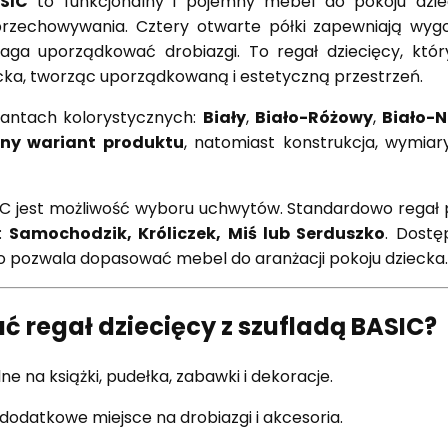
SIC
to funkcjonalny i pojemny mebel do pokoju dzie
rzechowywania. Cztery otwarte półki zapewniają wygod
aga uporządkować drobiazgi. To regał dziecięcy, któ
iecka, tworząc uporządkowaną i estetyczną przestrzeń.
iantach kolorystycznych:
Biały
,
Biało-Różowy
,
Biało-N
bny wariant produktu
, natomiast konstrukcja, wymiar
 jest możliwość wyboru uchwytów. Standardowo regał po
y:
Samochodzik, Króliczek, Miś lub Serduszko
. Dostę
 co pozwala dopasować mebel do aranżacji pokoju dziecka.
 regał dziecięcy z szufladą BASIC?
ne na książki, pudełka, zabawki i dekoracje.
dodatkowe miejsce na drobiazgi i akcesoria.