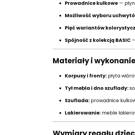
Prowadnice kulkowe
— płynn
Możliwość wyboru uchwyt
Pięć wariantów kolorystyc
Spójność z kolekcją BASIC
—
Materiały i wykonani
Korpusy i fronty:
płyta wióro
Tył mebla i dno szuflady:
so
Szuflada:
prowadnice kulkow
Lakierowanie:
meble lakiero
Wymiary regału dziec