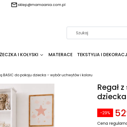
sklep@mamaania.com.pl
ŻECZKA I KOŁYSKI
MATERACE
TEKSTYLIA I DEKORAC
dą BASIC do pokoju dziecka – wybór uchwytów i koloru
Regał z
dziecka
52
-29%
Cena regularna