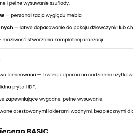
e i pełne wysuwanie szuflady.
ów
— personalizacja wyglądu mebla.
znych
— łatwe dopasowanie do pokoju dziewczynki lub ch
 możliwość stworzenia kompletnej aranżacji.
e
wa laminowana — trwała, odporna na codzienne użytkowan
lidna płyta HDF.
e zapewniające wygodne, pełne wysuwanie.
wane atestowanymi lakierami wodnymi, bezpiecznymi dla 
ięcego BASIC