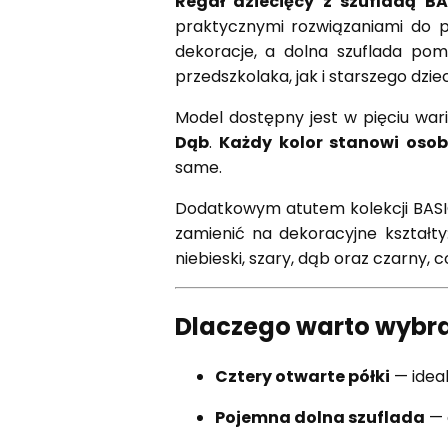
Regał dziecięcy z szufladą BA
praktycznymi rozwiązaniami do p
dekoracje, a dolna szuflada pom
przedszkolaka, jak i starszego dz
Model dostępny jest w pięciu war
Dąb
.
Każdy kolor stanowi oso
same.
Dodatkowym atutem kolekcji BASIC
zamienić na dekoracyjne kształt
niebieski, szary, dąb oraz czarny,
Dlaczego warto wybrać
Cztery otwarte półki
— ideal
Pojemna dolna szuflada
— 