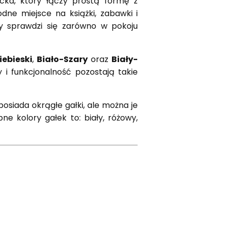
cka, który łączy prostą formę z
ne miejsce na książki, zabawki i
ry sprawdzi się zarówno w pokoju
iebieski
,
Biało-Szary
oraz
Biały-
y i funkcjonalność pozostają takie
siada okrągłe gałki, ale można je
pne kolory gałek to: biały, różowy,