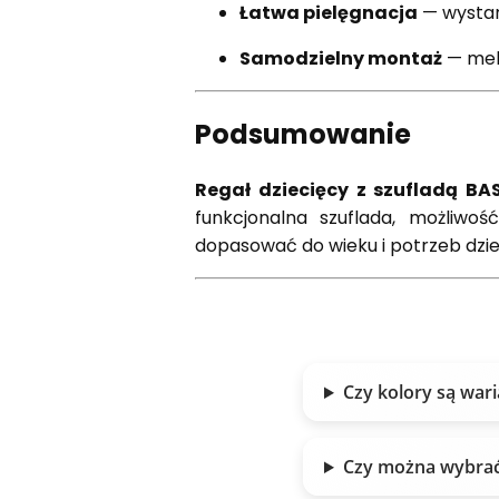
Łatwa pielęgnacja
— wystar
Samodzielny montaż
— mebe
Podsumowanie
Regał dziecięcy z szufladą BA
funkcjonalna szuflada, możliwo
dopasować do wieku i potrzeb dzie
Czy kolory są war
Czy można wybrać