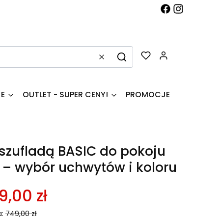
Produkty w k
Wyczyść
Szukaj
JE
OUTLET - SUPER CENY!
PROMOCJE
 szufladą BASIC do pokoju
 – wybór uchwytów i koloru
9,00 zł
:
749,00 zł