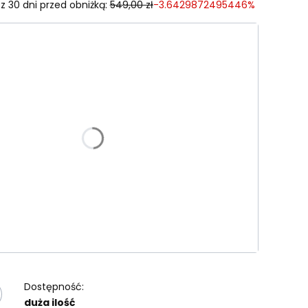
z 30 dni przed obniżką:
549,00 zł
-3.6429872495446%
riant produktu:
e warianty mogą różnić się ceną
wytu
tu
Opcjonalne
Dostępność:
duża ilość