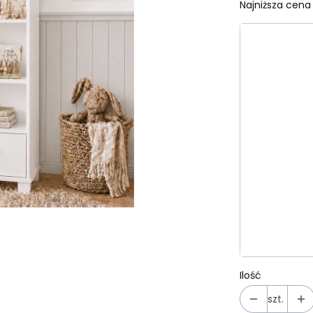
Najniższa cena 
Wybierz wa
Poszczególn
*
Kolor
Wybierz
*
Rodzaj uch
Wybierz
Kolor uchwy
Wybierz
Ilość
szt.