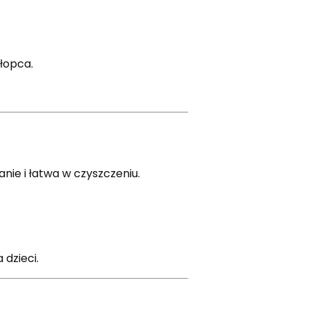
łopca.
ie i łatwa w czyszczeniu.
dzieci.