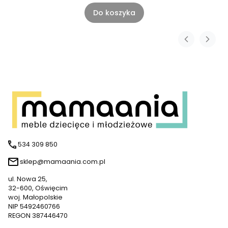
Do koszyka
534 309 850
sklep@mamaania.com.pl
ul. Nowa 25,
32-600, Oświęcim
woj. Małopolskie
NIP 5492460766
REGON 387446470