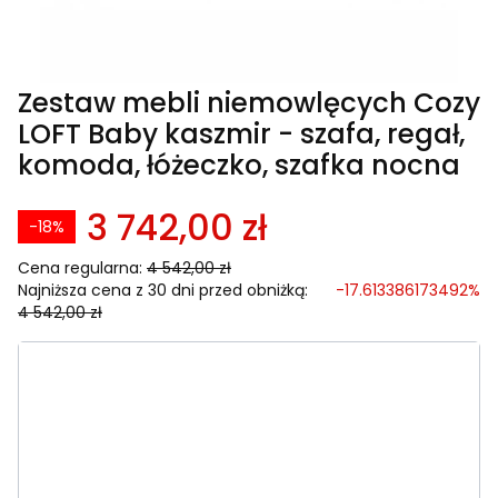
Zestaw mebli niemowlęcych Cozy
LOFT Baby kaszmir - szafa, regał,
komoda, łóżeczko, szafka nocna
3 742,00 zł
-18%
Cena regularna:
4 542,00 zł
Najniższa cena z 30 dni przed obniżką:
-17.613386173492%
4 542,00 zł
Wybierz wariant produktu:
Poszczególne warianty mogą różnić się ceną
Przewijak na komodę
Opcjonalne
Wybierz