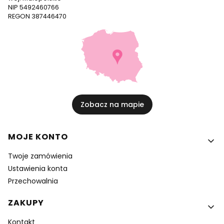
NIP 5492460766
REGON 387446470
Zobacz na mapie
Linki w stopce
MOJE KONTO
Twoje zamówienia
Ustawienia konta
Przechowalnia
ZAKUPY
Kontakt