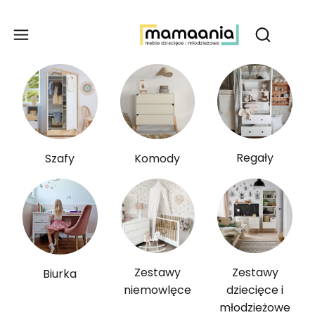
Produ
Otwórz wy
Regały
Szafy
Komody
Zestawy
Zestawy
Biurka
niemowlęce
dziecięce i
młodzieżowe