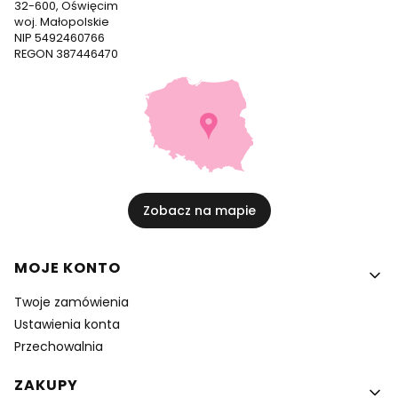
32-600, Oświęcim
woj. Małopolskie
NIP 5492460766
REGON 387446470
Zobacz na mapie
Linki w stopce
MOJE KONTO
Twoje zamówienia
Ustawienia konta
Przechowalnia
ZAKUPY