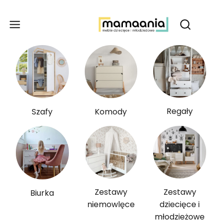
Produ
Otwórz wy
Regały
Szafy
Komody
Zestawy
Zestawy
Biurka
niemowlęce
dziecięce i
młodzieżowe