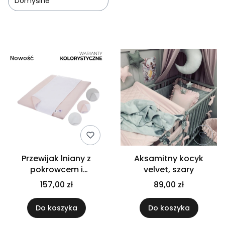
Domyślne
Lista produktów
Nowość
Przewijak lniany z
Aksamitny kocyk
pokrowcem i
velvet, szary
ręczniczkiem - Kolory
157,00 zł
89,00 zł
do wyboru
Do koszyka
Do koszyka