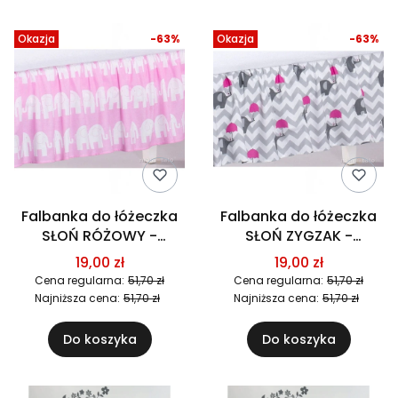
Okazja
-63%
Okazja
-63%
Falbanka do łóżeczka
Falbanka do łóżeczka
SŁOŃ RÓŻOWY -
SŁOŃ ZYGZAK -
CZYSZCZENIE
CZYSZCZENIE
19,00 zł
19,00 zł
MAGAZYNU! SUPER
MAGAZYNU! SUPER
Cena regularna:
51,70 zł
Cena regularna:
51,70 zł
CENA!
CENA!
Najniższa cena:
51,70 zł
Najniższa cena:
51,70 zł
Do koszyka
Do koszyka