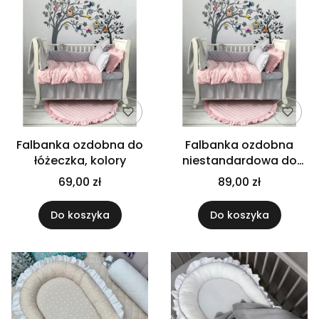
Falbanka ozdobna do
Falbanka ozdobna
łóżeczka, kolory
niestandardowa do
łóżeczka KOMPAKT
69,00 zł
89,00 zł
80x120
Do koszyka
Do koszyka