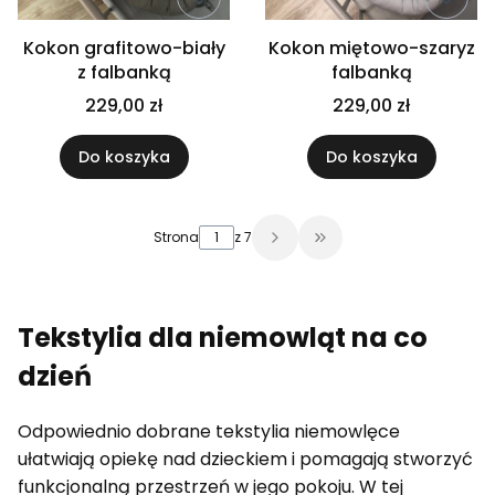
Kokon grafitowo-biały
Kokon miętowo-szaryz
z falbanką
falbanką
229,00 zł
229,00 zł
Do koszyka
Do koszyka
Strona
z 7
Przejdź do ostatniej 
Tekstylia dla niemowląt na co
dzień
Odpowiednio dobrane tekstylia niemowlęce
ułatwiają opiekę nad dzieckiem i pomagają stworzyć
funkcjonalną przestrzeń w jego pokoju. W tej