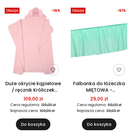
Okazja
-16%
Okazja
-51%
Duże okrycie kąpielowe
Falbanka do łóżeczka
/ ręcznik Króliczek
MIĘTOWA -
120x100
CZYSZCZENIE
109,00 zł
29,00 zł
MAGAZYNU! SUPER
Cena regularna:
129,00 zł
Cena regularna:
59,00 zł
CENA!
Najniższa cena:
109,00 zł
Najniższa cena:
29,00 zł
Do koszyka
Do koszyka