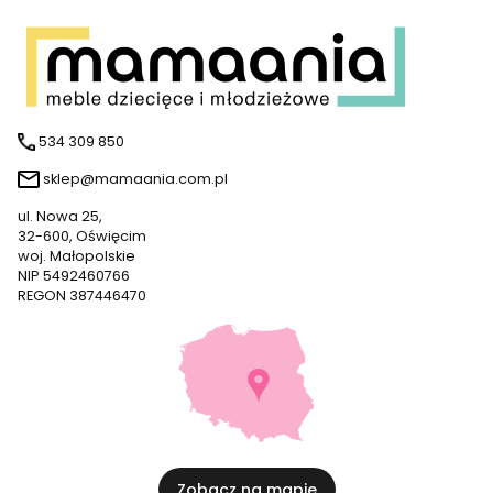
534 309 850
sklep@mamaania.com.pl
ul. Nowa 25,
32-600, Oświęcim
woj. Małopolskie
NIP 5492460766
REGON 387446470
Zobacz na mapie