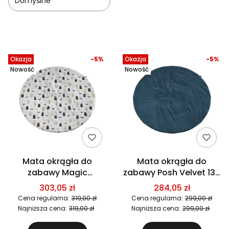
Domyślne
Lista produktów
Okazja
-5%
Okazja
-5%
Nowość
Nowość
Mata okrągła do
Mata okrągła do
zabawy Magic
zabawy Posh Velvet 130
Collection 130 cm -
cm - Kolory do wyboru
303,05 zł
284,05 zł
Wzory do wyboru
Cena regularna:
319,00 zł
Cena regularna:
299,00 zł
Najniższa cena:
319,00 zł
Najniższa cena:
299,00 zł