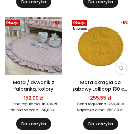
Do koszyka
Do koszyka
Okazja
-5%
Okazja
-5%
Nowość
Mata / dywanik z
Mata okrągła do
falbanką, kolory
zabawy Lollipop 130 cm
- Musztardowy Szenil
152,00 zł
255,55 zł
Cena regularna:
160,00 zł
Cena regularna:
269,00 zł
Najniższa cena:
160,00 zł
Najniższa cena:
269,00 zł
Do koszyka
Do koszyka